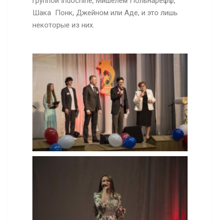
группой
Indochine
, Мишелем Польнарефф,
Шака Понк, Джейном или Аде, и это лишь
некоторые из них.