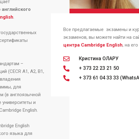
щает
 английского
nglish
.
Все предлагаемые экзамены и к
 государственных
экзаменов, вы можете найти на са
 сертификаты
центра
Cambridge
English
, на ег
Кристина ОЛАРУ
андартам –
+ 373 22 23 21 50
й (CECR A1, A2, B1,
+ 373 61 04 33 33 (WhatsA
 владения
аммы, для
ом (в англоязычной
е университеты и
mbridge English.
bridge
English
кого языка для