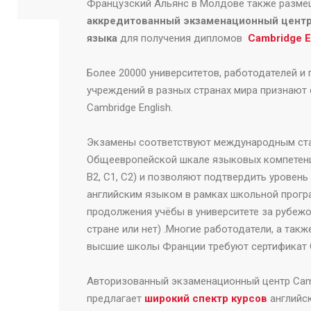
Французский Альянс в Молдове также разме
аккредитованный экзаменационный центр
языка
для получения дипломов
Cambridge E
Более 20000 университетов, работодателей и
учреждений в разных странах мира признают
Cambridge English.
Экзамены соответствуют международным ст
Общеевропейской шкале языковых компетенци
B2, C1, C2) и позволяют подтвердить уровень
английским языком в рамках школьной прогр
продолжения учёбы в университете за рубеж
стране или нет) .Многие работодатели, а такж
высшие школы Франции требуют сертификат Ca
Авторизованный экзаменационный центр
Cam
предлагает
широкий спектр курсов
английс