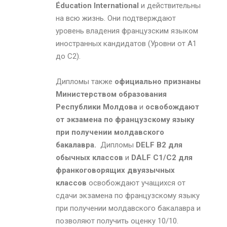
É
ducation
International
и действительны
на всю жизнь. Они подтверждают
уровень владения французским языком
иностранных кандидатов (Уровни от A1
до C2).
Дипломы также
официально признаны
Министерством образования
Республики Молдова
и
освобождают
от экзамена по французскому языку
при получении молдавского
бакалавра.
Дипломы
DELF
B
2
для
обычных классов
и
DALF
C
1/
C
2
для
франкоговорящих двуязычных
классов
освобождают учащихся от
сдачи экзамена по французскому языку
при получении молдавского бакалавра и
позволяют получить оценку 10/10.