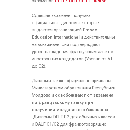
экзаменов
DELF/DALF/DELF Junior
.
Сдавшие экзамены получают
официальные дипломы, которые
выдаются организацией
France
É
ducation
International
и действительны
на всю жизнь. Они подтверждают
уровень владения французским языком
иностранных кандидатов (Уровни от A1
до C2).
Дипломы также официально признаны
Министерством образования Республики
Молдова и
освобождают от экзамена
по французскому языку при
получении молдавского бакалавра.
Дипломы DELF B2 для обычных классов
и DALF C1/C2 для франкоговорящих