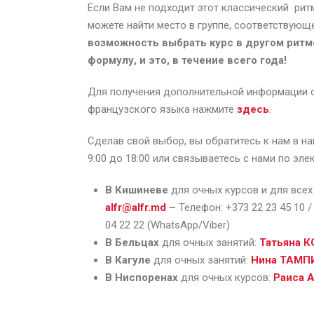
Если Вам не подходит этот классический рит
можете найти место в группе, соответствующ
возможность выбрать курс в другом ритм
формулу, и это, в течение всего года!
Для получения дополнительной информации о
французского языка нажмите
здесь
.
Сделав свой выбор, вы обратитесь к нам в н
9:00 до 18:00 или связываетесь с нами по эле
В Кишиневе
для очных курсов и для всех
alfr@alfr.md
–
Телефон: +373 22 23 45 10 /
04 22 22 (WhatsApp/Viber)
В Бельцах
для очных занятий:
Татьяна 
В Кагуле
для очных занятий:
Нина ТАМП
В Ниспоренах
для очных курсов:
Раиса