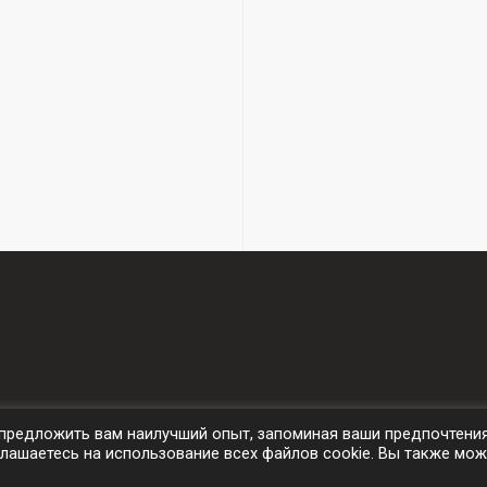
бы предложить вам наилучший опыт, запоминая ваши предпочтени
лашаетесь на использование всех файлов cookie. Вы также мож