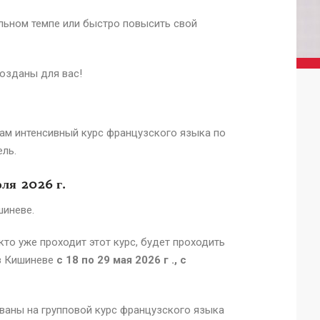
льном темпе или быстро повысить свой
озданы для вас!
ам интенсивный курс французского языка по
ель.
юля
2026 г.
шиневе.
 кто уже проходит этот курс, будет проходить
e в Кишиневе
с 18
по 29 мая
2026 г .
, с
ваны на групповой курс французского языка