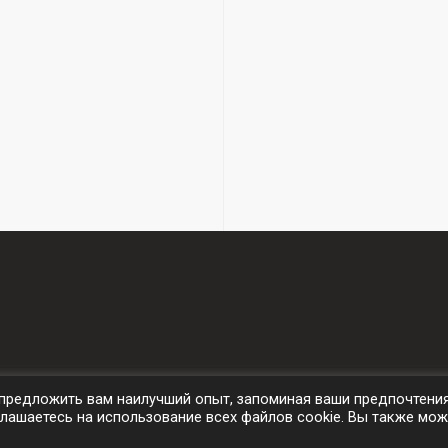
бы предложить вам наилучший опыт, запоминая ваши предпочтени
лашаетесь на использование всех файлов cookie. Вы также мож