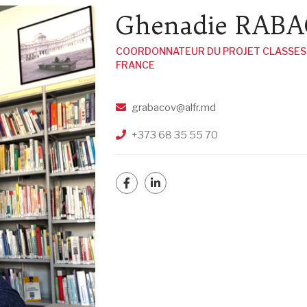
Ghenadie RAB
COORDONNATEUR DU PROJET CLASSES
FRANCE
grabacov@alfr.md
+373 68 35 55 70