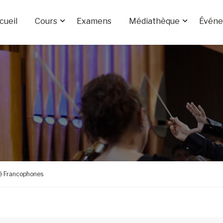
cueil
Cours
Examens
Médiathèque
Évén
té Francophones