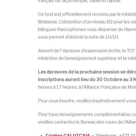
français de façon simple, fiable et rapide.
Ce test est officiellement reconnu par le minist
Moldavie. L’obtention d’un niveau B2 pour les c
bilingues francophones vous dispense de l’épre
vous permet d’obtenir la note de 10/10.
Assorti de l’ épreuve d’expression écrite, le TCF 
ministère de l’enseignement supérieur et le mini
Les épreuves de la prochaine session se dé
inscriptions auront lieu du 30 Octobre au 
heures à 17 heures, à l’Alliance Française de Mol
Pour vous inscrire, veuillez impérativement vous
Pour tous renseignements complémentaires con
veuillez contactez le Bureau des cours de l’Alli
Cristina CALUTCAIA
– Téléphone :
+373 22 