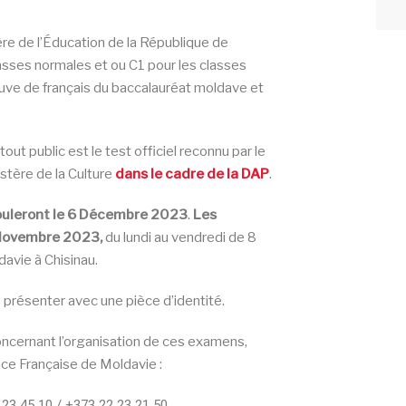
ère de l’Éducation de la République de
lasses normales et ou C1 pour les classes
uve de français du baccalauréat moldave et
tout public est le test officiel reconnu par le
stère de la Culture
dans le cadre de la DAP
.
rouleront le 6 Décembre 2023
.
Les
3 Novembre 2023,
du lundi au vendredi de 8
davie à Chisinau.
 présenter avec une pièce d’identité.
cernant l’organisation de ces examens,
ance Française de Moldavie :
23 45 10 / +373 22 23 21 50