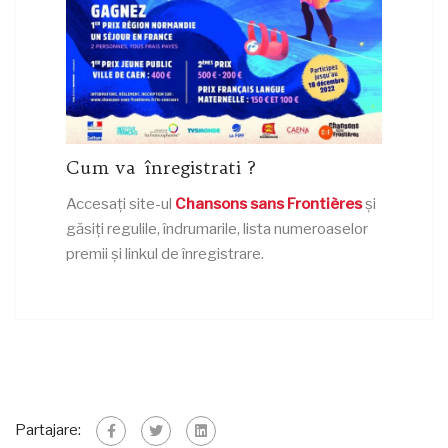
Cum
va
înregistr
ati
?
Acces
ați site-ul
Chansons sans Frontières
și
găsiți regulile, î
ndrumarile
, lista numeroaselor
premii și linkul de înregistrare.
Partajare: