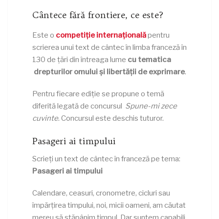
Cântece fără frontiere, ce este?
Este o
competiție internațională
pentru
scrierea unui text de cântec în limba franceză în
130 de țări din întreaga lume
cu tematica
drepturilor omului și libertății de exprimare
.
Pentru fiecare ediție se propune o temă
diferită legată de concursul
Spune-mi zece
cuvinte
. Concursul este deschis tuturor.
P
asageri ai timpului
Scrieți un text de cântec în franceză pe tema:
Pasageri ai timpului
Calendare, ceasuri, cronometre, cicluri sau
împărțirea timpului, noi, micii oameni, am căutat
mereu să stăpânim timpul. Dar suntem capabili