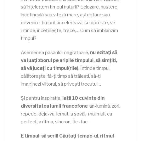
să înțelegem timpul naturii? Eclozare, naștere,
încetineală sau viteză mare, așteptare sau
devenire, timpul accelerează, se oprește, se
întinde, încetinește, trece,… Cum să îmblânzim
timpul?
Asemenea păsărilor migratoare,
nu ezitați să
va luați zborul pe aripile timpului, să simțiți,
să vă jucați cu timpul(rile)
. Întinde timpul,
călătorește, fă-ți timp să trăiești, să-ți
imaginezi viitorul, să privești trecutul…
Și pentru inspirație,
iată 10 cuvinte din
diversitatea lumii francofone
: an-lumină, zori,
repede, deja-vu, iernat, a șovăi, mai mult ca
perfect, a ritma, sincron, tic -tac.
E timpul
să scrii! Căutați tempo-ul, ritmul