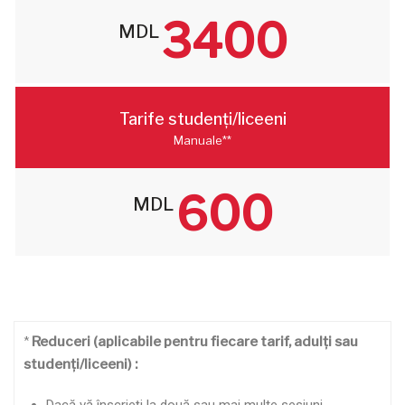
3400
MDL
Tarife studenți/liceeni
Manuale**
600
MDL
*
Reduceri (aplicabile pentru fiecare tarif, adulți sau
studenți/liceeni) :