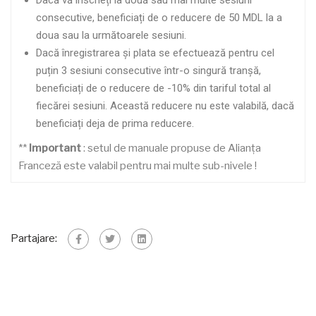
Dacă vă înscrieți la două sau mai multe sesiuni
consecutive, beneficiați de o reducere de 50 MDL la a
doua sau la următoarele sesiuni.
Dacă înregistrarea și plata se efectuează pentru cel
puțin 3 sesiuni consecutive într-o singură tranșă,
beneficiați de o reducere de -10% din tariful total al
fiecărei sesiuni. Această reducere nu este valabilă, dacă
beneficiați deja de prima reducere.
**
Important
: setul de manuale propuse de Alianța
Franceză este valabil pentru mai multe sub-nivele !
Partajare: