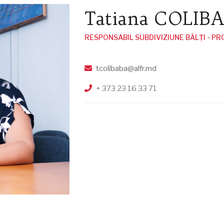
Tatiana COLIB
RESPONSABIL SUBDIVIZIUNE BĂLȚI - P
tcolibaba@alfr.md
+ 373 23 16 33 71