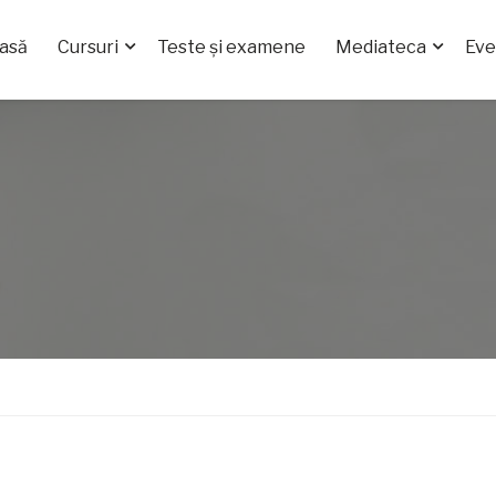
asă
Cursuri
Teste și examene
Mediateca
Ev