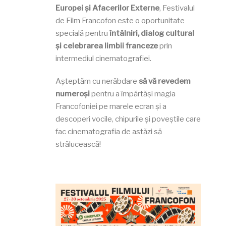
Europei și Afacerilor Externe
, Festivalul
de Film Francofon este o oportunitate
specială pentru
întâlniri, dialog cultural
și celebrarea limbii franceze
prin
intermediul cinematografiei.
Așteptăm cu nerăbdare
să vă revedem
numero
ș
i
pentru a împărtăși magia
Francofoniei pe marele ecran și a
descoperi vocile, chipurile și poveștile care
fac cinematografia de astăzi să
strălucească!