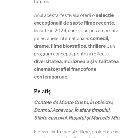
tuturor.
Anul acesta, festivalul oferă o
selecție
excepțională de șapte filme recente
,
lansate în 2024, care și-au pus amprenta
pe ecranele internaționale:
comedii,
drame, filme biografice, thrillere
… un
program conceput pentru a reflecta
diversitatea, îndrăzneala și vitalitatea
cinematografiei francofone
contemporane.
Pe afiș
Contele de Monte Cristo,
În obiectiv
,
Domnul Aznavour, În afara timpului,
Sfinte cașcaval
, Regatul și Marcello Mio.
Fiecare dintre aceste filme, proiectate în