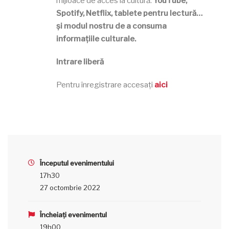
mijloace de acces la cultură:
YouTube,
Spotify, Netflix, tablete pentru lectură…
și modul nostru de a consuma
informațiile culturale.
Intrare liberă
Pentru înregistrare accesați
aici
Începutul evenimentului
17h30
27 octombrie 2022
Încheiați evenimentul
19h00