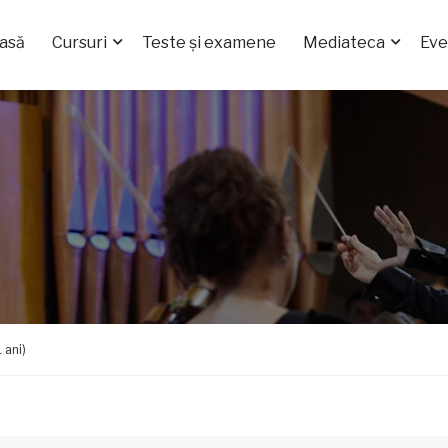
asă
Cursuri
Teste și examene
Mediateca
Ev
 ani)