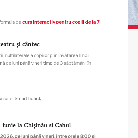
formula de
curs interactiv pentru copiii de la 7
teatru și cântec
ultilaterale a copiilor prin învățarea limbii
nă de luni până vineri timp de 3 săptămâni (în
rilor si Smart board;
 iunie la Chișinău si Cahul
2026, de luni până vineri, între orele 8:00 și