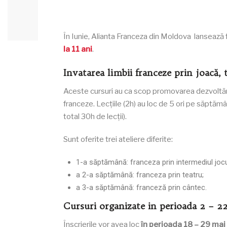
În Iunie,
Alianta Franceza din Moldova
lansează 
la 11 ani
.
Invatarea l
imbii franceze prin joacă, 
Aceste cursuri au ca scop promovarea dezvoltării m
franceze. Lecțiile (2h) au loc de 5 ori pe săptămâ
total 30h de lecții).
Sunt oferite trei ateliere diferite:
1-a săptămână: franceza prin intermediul jocu
a 2-a săptămână: franceza prin teatru;
a 3-a săptămână: franceză prin cântec.
Cursuri organizate in perioada 2 – 22
Înscrierile vor avea loc
în perioada 18 – 29 mai 