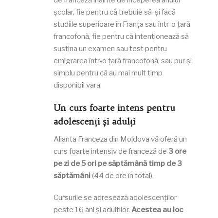
de franceză înainte de începerea anului
școlar, fie pentru că trebuie să-și facă
studiile superioare în Franța sau într-o țară
francofonă, fie pentru că intenționează să
sustina un examen sau test pentru
emigrarea într-o țară francofonă, sau pur și
simplu pentru că au mai mult timp
disponibil vara.
Un curs foarte intens pentru
adolescenți și adulți
Alianta Franceza din Moldova
vă oferă un
curs foarte intensiv de franceză de
3 ore
pe zi de 5 ori pe săptămână timp de 3
săptămâni
(44 de ore în total).
Cursurile se adresează adolescenților
peste 16 ani și adulților.
Acestea au loc