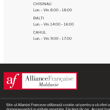
CHISINAU
Lun. – Vin.
8:00 – 18:00
BALTI
Lun. – Vin.
14:00 – 16:00
CAHUL
Lun. – Vin.
9:00 – 17:00
Site-ul Alianței Franceze utilizează cookie-uri pentru a vă ofer
© 2024 Alliance Française de Moldavie | un site
Prestaweb
dumneavoastră și vizitele repetate. Făcând clic pe „Accept toate