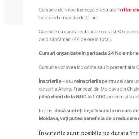
Cursurile de limba franceză efectuate în
ritm cl
începând cu vârsta de 11 ani.
Cursurile cu durata lecțiilor de o oră și 30 de 
de 9 săptămâni (44 de ore în total).
Cursuri organizate în perioada 24 Noiembri
Cursurile vor avea loc online sau în prezențial la C
Înscrierile –
sau
reînscrierile
pentru cei care ur
cursuri la Alianța Franceză din Moldava din Chiși
până vineri de la 8:00 la 17:00,
precum și la cel
În plus,
dacă sunteți deja înscris la un curs de
Moldava, veți putea beneficia de o reducere d
Înscrierile sunt posibile pe durata în