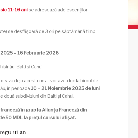
asic 11-16 ani
se adresează adolescenților
minute) se desfășoară de 3 ori pe săptămână timp
e 2025 – 16 Februarie 2026
hișinău, Bălți și Cahul.
mează deja acest curs – vor avea loc la biroul de
nău, în perioada
10 – 21 Noiembrie 2025
de luni
e două subdiviziuni din Balti și Cahul.
 franceză în grup la Alianța Franceză din
e 50 MDL la prețul cursului afișat.
.
tregului an