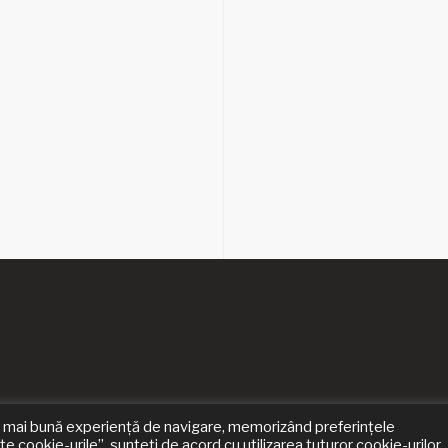
i o mai bună experiență de navigare, memorizând preferințele
 cookie-urile”, sunteți de acord cu utilizarea tuturor cookie-urilor.