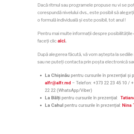
Dacă ritmul sau programele propuse nu vi se potri
corespundă nivelului dvs., este posibil să alegeți 
o formulă individuală și este posibil, tot anul !
Pentru mai multe informații despre posibilitățile 
faceți clic
aici
.
După alegerea făcută, vă vom aștepta la sediil
sau ne puteți contacta prin poșta electronică sa
La Chișinău
pentru cursurile în prezențial și 
alfr@alfr.md
– Telefon:
+373 22 23 45 10 / 
22 22 (WhatsApp/Viber)
La Bălți
pentru cursurile în prezențial:
Tatia
La Cahul
pentru cursurile în prezențial:
Nina