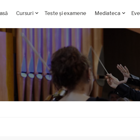
asă
Cursuri
Teste și examene
Mediateca
Ev