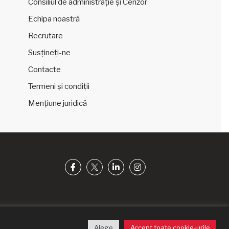
Consiliul de administrație și Cenzor
Echipa noastră
Recrutare
Susțineți-ne
Contacte
Termeni și condiții
Mențiune juridică
Alege
Accept toate cookie-urile