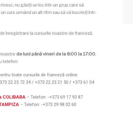
vesc, nu găsiți un loc într-un grup care să
un curs urmând un alt ritm sau să vă înscrieți într-
de înregistrare la cursurile noastre de franceză,
e noastre
de luni până vineri de la 8:00 la 17:00
,
u telefon:
pentru toate cursurile de franceză online:
+373 22 23 72 34 / +373 22 23 21 50
/
+373 61 04
na COLIBABA
– Telefon:
-+373 69 17 93 87
 TAMPIZA
– Telefon:
-+373 29 98 02 60