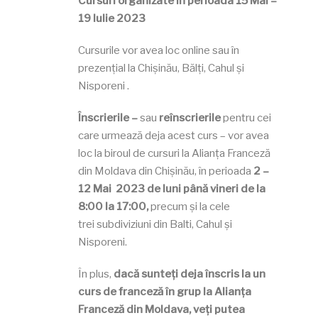
Cursuri organizate în perioada 15 Mai –
19 Iulie 2023
Cursurile vor avea loc online sau în
prezențial la Chișinău, Bălți, Cahul și
Nisporeni .
Înscrierile –
sau
reînscrierile
pentru cei
care urmează deja acest curs – vor avea
loc la biroul de cursuri la Alianța Franceză
din Moldava din Chișinău, în perioada
2 –
12 Mai
2023 de luni până vineri de la
8:00 la 17:00,
precum și la cele
trei subdiviziuni din Balti, Cahul și
Nisporeni.
În plus,
dacă sunteți deja înscris la un
curs de franceză în grup la Alianța
Franceză din Moldava, veți putea