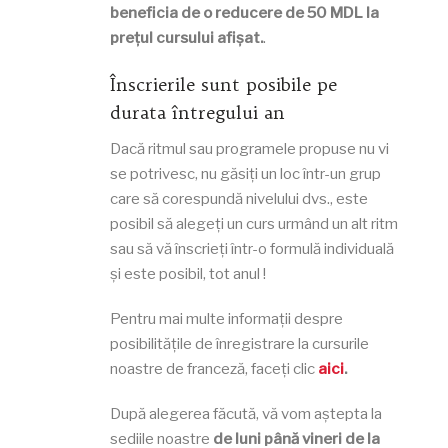
beneficia de o reducere de 50 MDL la
prețul cursului afișat.
.
Înscrierile sunt posibile pe
durata întregului an
Dacă ritmul sau programele propuse nu vi
se potrivesc, nu găsiți un loc într-un grup
care să corespundă nivelului dvs., este
posibil să alegeți un curs urmând un alt ritm
sau să vă înscrieți într-o formulă individuală
și este posibil, tot anul !
Pentru mai multe informații despre
posibilitățile de înregistrare la cursurile
noastre de franceză, faceți clic
aici
.
După alegerea făcută, vă vom aștepta la
sediile noastre
de luni până vineri de la