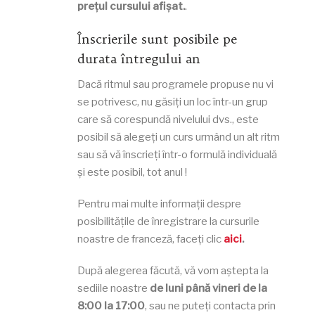
prețul cursului afișat.
.
Înscrierile sunt posibile pe
durata întregului an
Dacă ritmul sau programele propuse nu vi
se potrivesc, nu găsiți un loc într-un grup
care să corespundă nivelului dvs., este
posibil să alegeți un curs urmând un alt ritm
sau să vă înscrieți într-o formulă individuală
și este posibil, tot anul !
Pentru mai multe informații despre
posibilitățile de înregistrare la cursurile
noastre de franceză, faceți clic
aici
.
După alegerea făcută, vă vom aștepta la
sediile noastre
de luni până vineri de la
8:00 la 17:00
, sau ne puteți contacta prin