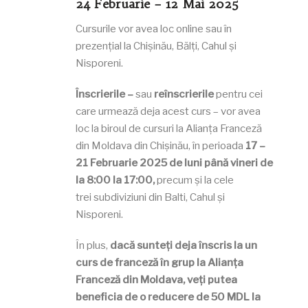
24 Februarie – 12 Mai 2025
Cursurile vor avea loc online sau în
prezențial la Chișinău, Bălți, Cahul și
Nisporeni.
Înscrierile –
sau
reînscrierile
pentru cei
care urmează deja acest curs – vor avea
loc la biroul de cursuri la Alianța Franceză
din Moldava din Chișinău, în perioada
17 –
21 Februarie 2025
de luni până vineri de
la 8:00 la 17:00,
precum și la cele
trei subdiviziuni din Balti, Cahul și
Nisporeni.
În plus,
dacă sunteți deja înscris la un
curs de franceză în grup la Alianța
Franceză din Moldava, veți putea
beneficia de o reducere de 50 MDL la