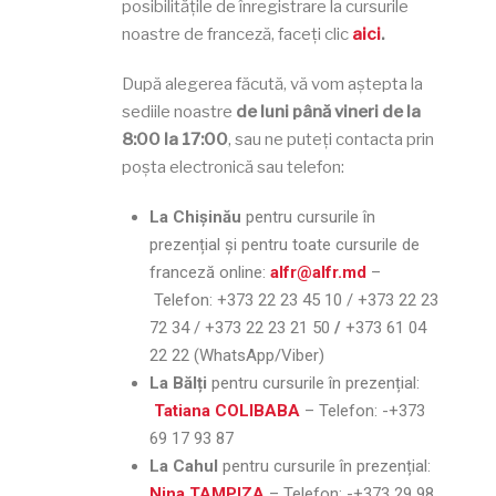
posibilitățile de înregistrare la cursurile
noastre de franceză, faceți clic
aici
.
După alegerea făcută, vă vom aștepta la
sediile noastre
de luni până vineri de la
8:00 la 17:00
, sau ne puteți contacta prin
poșta electronică sau telefon:
La Chișinău
pentru cursurile în
prezențial și pentru toate cursurile de
franceză online:
alfr@alfr.md
–
Telefon:
+373 22 23 45 10 / +373 22 23
72 34 / +373 22 23 21 50
/
+373 61 04
22 22 (WhatsApp/Viber)
La Bălți
pentru cursurile în prezențial:
Tatiana COLIBABA
– Telefon:
-+373
69 17 93 87
La Cahul
pentru cursurile în prezențial:
Nina TAMPIZA
– Telefon:
-+373 29 98