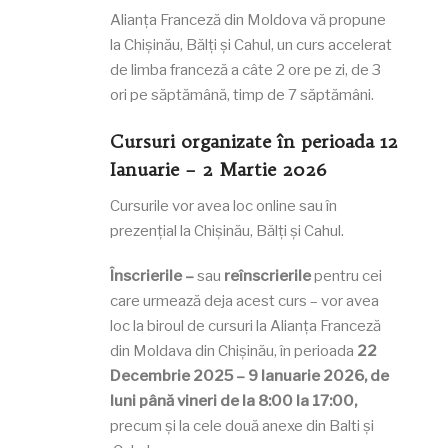
Alianța Franceză din Moldova vă propune
la Chișinău, Bălți și Cahul, un curs accelerat
de limba franceză a câte 2 ore pe zi, de 3
ori pe săptămână, timp de 7 săptămâni.
Cursuri organizate în perioada 12
Ianuarie
– 2 Martie 2026
Cursurile vor avea loc online sau în
prezențial la Chișinău, Bălți și Cahul.
Înscrierile –
sau
reînscrierile
pentru cei
care urmează deja acest curs – vor avea
loc la biroul de cursuri la Alianța Franceză
din Moldava din Chișinău, în perioada
22
Decembrie 2025 – 9 Ianuarie 2026,
de
luni până vineri de la 8:00 la 17:00,
precum și la cele două anexe din Balti și