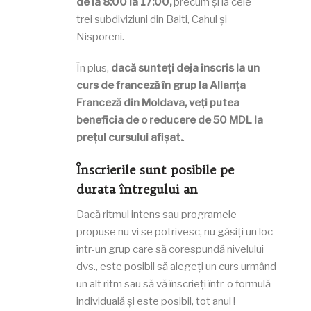
de la 8:00 la 17:00,
precum și la cele
trei subdiviziuni din Balti, Cahul și
Nisporeni.
În plus,
dacă sunteți deja înscris la un
curs de franceză în grup la Alianța
Franceză din Moldava, veți putea
beneficia de o reducere de 50 MDL la
prețul cursului afișat.
.
Înscrierile sunt posibile pe
durata întregului an
Dacă ritmul intens sau programele
propuse nu vi se potrivesc, nu găsiți un loc
într-un grup care să corespundă nivelului
dvs., este posibil să alegeți un curs urmând
un alt ritm sau să vă înscrieți într-o formulă
individuală și este posibil, tot anul !