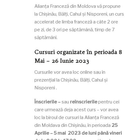
Alianța Franceză din Moldova vă propune
la Chișinău, Bălți, Cahul și Nisporeni, un curs
accelerat de limba franceză a câte 2 ore
pe zi, de 3 ori pe săptămână, timp de 7
săptămâni.
Cursuri organizate în perioada 8
Mai – 26 Iunie 2023
Cursurile vor avea loc online sau în
prezențial la Chișinău, Bălți, Cahul și
Nisporeni .
Înscrierile –
sau
reînscrierile
pentru cei
care urmează deja acest curs – vor avea
loc la biroul de cursuri la Alianța Franceză
din Moldava din Chișinău, în perioada
25
Aprilie – 5 mai
2023 de luni până vineri