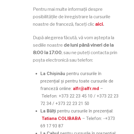
Pentru mai multe informații despre
posibilitățile de înregistrare la cursurile
noastre de franceză, faceți clic
aici
.
După alegerea făcută, vă vom aștepta la
sediile noastre
de luni până vineri de la
8:00 la 17:00
, sau ne puteți contacta prin
poșta electronică sau telefon:
La Chișinău
pentru cursurile în
prezențial și pentru toate cursurile de
franceză online:
alfr@alfr.md
–
Telefon:
+373 22 23 45 10 / +373 22 23
72 34 / +373 22 23 21 50
La Bălți
pentru cursurile în prezențial:
Tatiana COLIBABA
– Telefon:
-+373
69 17 93 87
La Cahul
pentru cursurile în prezențial: