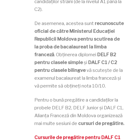
candidaților străini (de la nivelul A1 până la
C2).
De asemenea, acestea sunt
recunoscute
oficial de către Ministerul Educației
Republicii Moldova pentru scutirea de
la proba de bacalaureat la limba
franceză
. Obținerea diplomei
DELF B2
pentru clasele simple
și
DALF C1 / C2
pentru clasele bilingve
vă scutește de la
examenul bacalaureat la limba franceză și
vă permite să obțineți nota 10/10.
Pentru o bună pregătire a candidaților la
probele DELF B2, DELF Junior și DALF C1,
Alianța Franceză din Moldova organizează
mai multe sesiuni de
cursuri de pregătire.
Cursurile de pregătire pentru DALF C1