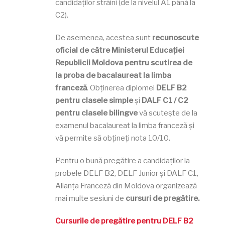
candidaților străini (de la nivelul A1 până la
C2).
De asemenea, acestea sunt
recunoscute
oficial de către Ministerul Educației
Republicii Moldova pentru scutirea de
la proba de bacalaureat la limba
franceză
. Obținerea diplomei
DELF B2
pentru clasele simple
și
DALF C1 / C2
pentru clasele bilingve
vă scutește de la
examenul bacalaureat la limba franceză și
vă permite să obțineți nota 10/10.
Pentru o bună pregătire a candidaților la
probele DELF B2, DELF Junior și DALF C1,
Alianța Franceză din Moldova organizează
mai multe sesiuni de
cursuri de pregătire.
Cursurile de pregătire pentru DELF B2