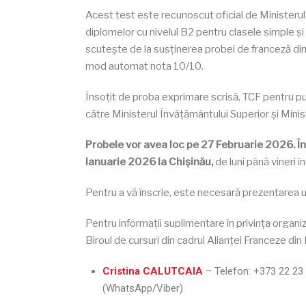
Acest test este recunoscut oficial de Ministerul
diplomelor cu nivelul B2 pentru clasele simple și
scutește de la susținerea probei de franceză di
mod automat nota 10/10.
Însoțit
de
prob
a e
xprimare scrisă, TCF pentru pu
către Ministerul Învățământului Superior și Minist
Probele vor avea loc pe 27 Februarie 2026. În
Ianuarie 2026 la Chișinău,
de luni până vineri î
Pentru a vă înscrie, este necesară prezentarea u
Pentru informații suplimentare în privința organ
Biroul de cursuri din cadrul Alianței Franceze di
Cristina CALUTCAIA
– Telefon:
+373 22 23 
(WhatsApp/Viber)