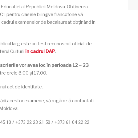
 Educației al Republicii Moldova. Obținerea
 C1 pentru clasele bilingve francofone vă
n cadrul examenelor de bacalaureat obținând în
blicul larg este un test recunoscut oficial de
erul Culturii
în cadrul DAP
.
scrierile vor avea loc în perioada 12 – 23
ntre orele 8.00 și 17.00.
nui act de identitate.
izării acestor examene, vă rugăm să contactați
n Moldova:
45 10 / +373 22 23 21 50 / +373 61 04 22 22