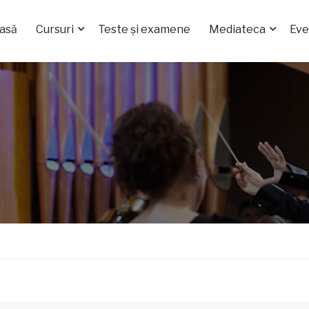
asă
Cursuri
Teste și examene
Mediateca
Ev