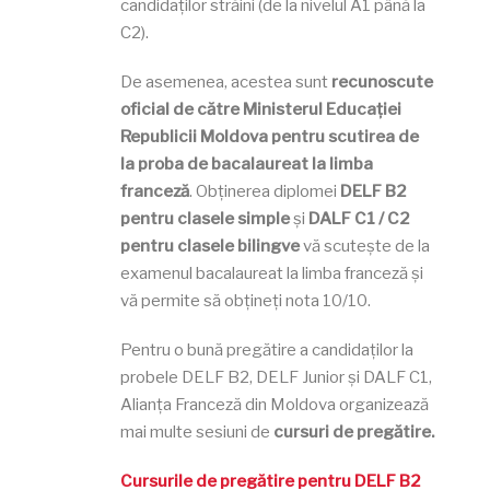
candidaților străini (de la nivelul A1 până la
C2).
De asemenea, acestea sunt
recunoscute
oficial de către Ministerul Educației
Republicii Moldova pentru scutirea de
la proba de bacalaureat la limba
franceză
. Obținerea diplomei
DELF B2
pentru clasele simple
și
DALF C1 / C2
pentru clasele bilingve
vă scutește de la
examenul bacalaureat la limba franceză și
vă permite să obțineți nota 10/10.
Pentru o bună pregătire a candidaților la
probele DELF B2, DELF Junior și DALF C1,
Alianța Franceză din Moldova organizează
mai multe sesiuni de
cursuri de pregătire.
Cursurile de pregătire pentru DELF B2