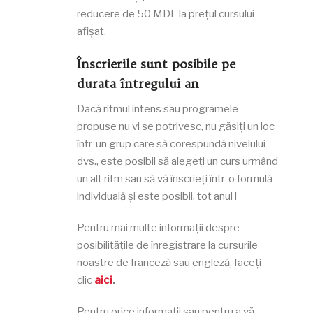
reducere de 50 MDL la prețul cursului
afișat.
Înscrierile sunt posibile pe
durata întregului an
Dacă ritmul intens sau programele
propuse nu vi se potrivesc, nu găsiți un loc
într-un grup care să corespundă nivelului
dvs., este posibil să alegeți un curs urmând
un alt ritm sau să vă înscrieți într-o formulă
individuală și este posibil, tot anul !
Pentru mai multe informații despre
posibilitățile de înregistrare la cursurile
noastre de franceză sau engleză, faceți
clic
aici
.
Pentru orice informații sau pentru a vă