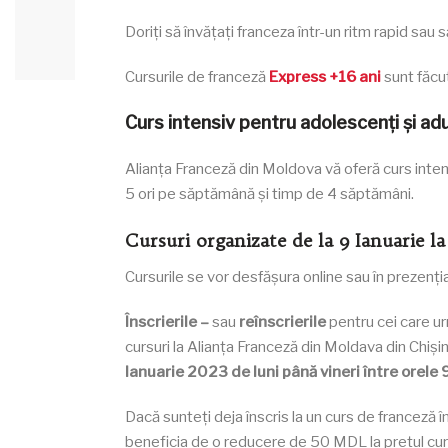
Doriți să învățați franceza într-un ritm rapid sau 
Cursurile de franceză
Express +16 ani
sunt făcu
Curs intensiv pentru adolescenți și adu
Alianța Franceză din Moldova vă oferă curs intens
5 ori pe săptămână și timp de 4 săptămâni.
Cursuri organizate de la 9 Ianuarie l
Cursurile se vor desfășura online sau în prezențial
Înscrierile –
sau
reînscrierile
pentru cei care ur
cursuri la Alianța Franceză din Moldava din Chiși
Ianuarie 2023 de luni până vineri între orele 
Dacă sunteți deja înscris la un curs de franceză 
beneficia de o reducere de 50 MDL la prețul curs