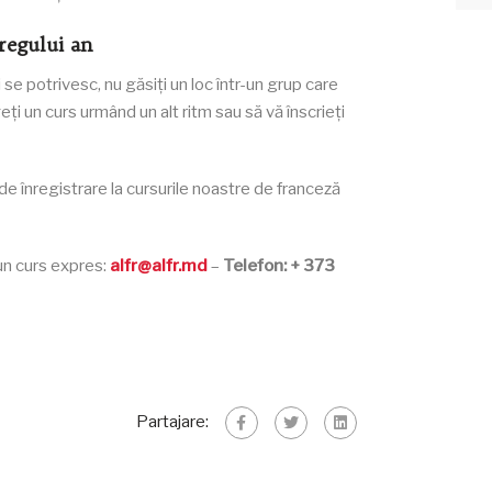
tregului an
e potrivesc, nu găsiți un loc într-un grup care
eți un curs urmând un alt ritm sau să vă înscrieți
de înregistrare la cursurile noastre de franceză
 un curs expres:
alfr@alfr.md
–
Telefon: + 373
Partajare: