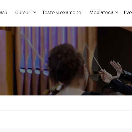
asă
Cursuri
Teste și examene
Mediateca
Ev