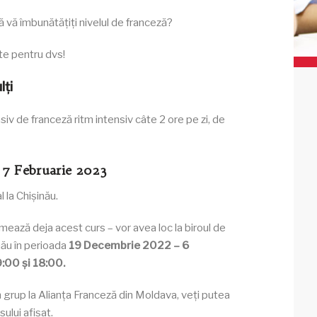
să vă îmbunătățiți nivelul de franceză?
te pentru dvs!
lți
iv de franceză ritm intensiv câte 2 ore pe zi, de
a 7 Februarie 2023
 la Chișinău.
mează deja acest curs – vor avea loc la biroul de
nău în perioada
19 Decembrie 2022
– 6
9:00 și 18:00.
în grup la Alianța Franceză din Moldava, veți putea
ului afișat.