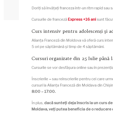
Doriți să învățați franceza într-un ritm rapid sau 
Cursurile de franceză
Express +16 ani
sunt făcu
Curs intensiv pentru adolescenți și ad
Alianța Franceză din Moldova vă oferă curs intens
5 ori pe săptămână și timp de 4 săptămâni.
Cursuri organizate din 25 Iulie până
Cursurile se vor desfășura online sau în prezențial
Înscrierile
–
sau reînscrierile pentru cei care urm
cursuri la Alianța Franceză din Moldava din Chiși
8:00 – 17:00.
În plus,
dacă sunteți deja înscris la un curs de
Moldava, veți putea beneficia de o reducere d