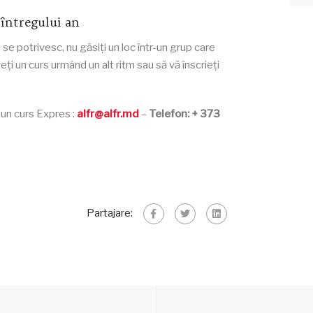
 întregului an
e potrivesc, nu găsiți un loc într-un grup care
eți un curs urmând un alt ritm sau să vă înscrieți
 un curs Expres :
alfr@alfr.md
–
Telefon: + 373
Partajare: