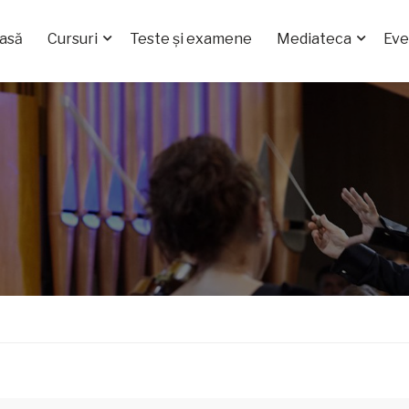
asă
Cursuri
Teste și examene
Mediateca
Ev