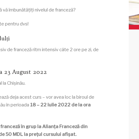
să vă îmbunătățiți nivelul de franceză?
te pentru dvs!
ulți
iv de franceză ritm intensiv câte 2 ore pe zi, de
 la 23 August 2022
 la Chișinău.
ează deja acest curs – vor avea loc la biroul de
nău în perioada
18
– 22 Iulie 2022 de la ora
 franceză în grup la Alianța Franceză din
e 50 MDL la prețul cursului afișat.