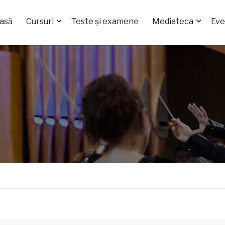
asă
Cursuri
Teste și examene
Mediateca
Ev