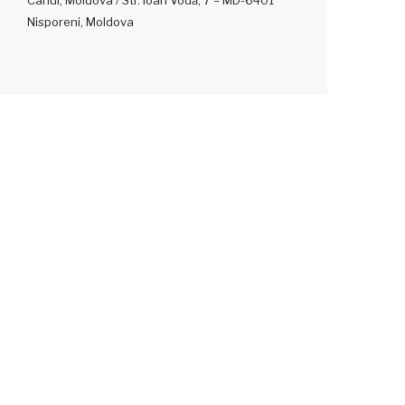
Cahul, Moldova / Str. Ioan Vodă, 7 – MD-6401
Nisporeni, Moldova