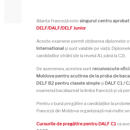
Alianța Franceză este
singurul centru aprobat
DELF/DALF/DELF Junior
.
Aceste examene permit obținerea diplomelor of
International
și sunt valabile pe viață. Diplomel
candidaților străini (de la nivelul A1 până la C2).
De asemenea, acestea sunt
recunoscute oficia
Moldova pentru scutirea de la proba de baca
DELF B2 pentru clasele simple
și
DALF C1 / C2
examenul bacalaureat la limba franceză și vă per
Pentru o bună pregătire a candidaților la probe
Franceză din Moldova organizează mai multe se
Cursurile de pregătire pentru DALF C1
va ave