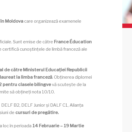
 în Moldova
care organizează examenele
iciale. Sunt emise de către
France Éducation
e certifică cunoștințele de limbă franceză ale
l de către Ministerul Educației Republicii
laureat la limba franceză
. Obținerea diplomei
 pentru clasele bilingve
vă scutește de la
mite să obțineți nota 10/10.
le DELF B2, DELF Junior și DALF C1, Alianța
siuni de
cursuri de pregătire.
a loc în perioada
14 Februarie – 19 Martie