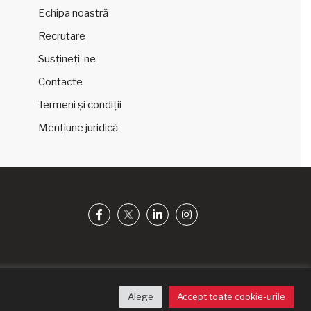
Echipa noastră
Recrutare
Susțineți-ne
Contacte
Termeni și condiții
Mențiune juridică
Alege
Accept toate cookie-urile