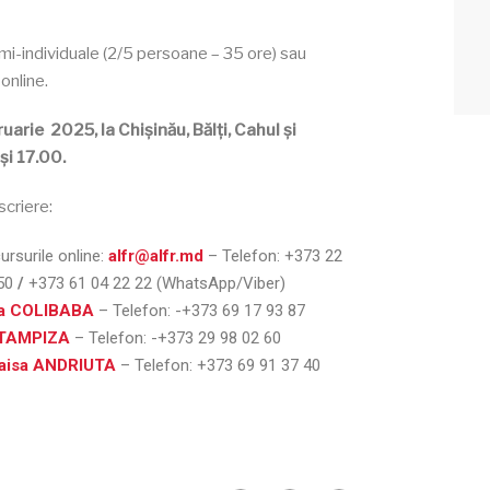
mi-individuale (2/5 persoane – 35 ore) sau
 online.
ruarie 2025, la Chișinău, Bălți, Cahul şi
și 17.00.
scriere:
cursurile online:
alfr@alfr.md
– Telefon:
+373 22
 50
/
+373 61 04 22 22 (WhatsApp/Viber)
na COLIBABA
– Telefon:
-+373 69 17 93 87
 TAMPIZA
– Telefon:
-+373 29 98 02 60
aisa ANDRIUTA
– Telefon:
+373 69 91 37 40