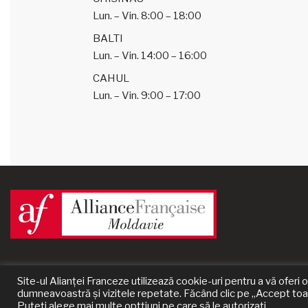
Lun. – Vin.
8:00 – 18:00
BALTI
Lun. – Vin.
14:00 – 16:00
CAHUL
Lun. – Vin.
9:00 – 17:00
Site-ul Alianței Franceze utilizează cookie-uri pentru a vă ofer
© 2024 Alliance Française de Moldavie | un site
Prestaweb
dumneavoastră și vizitele repetate. Făcând clic pe „Accept toate
Puteți alege mai multe optțiuni pe care să le autorizați